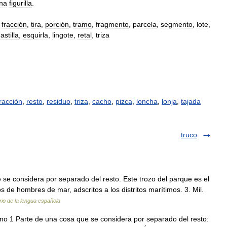
na
figurilla
.
,
fracción
,
tira
,
porción
,
tramo
,
fragmento
,
parcela
,
segmento
,
lote
,
,
astilla
,
esquirla
,
lingote
,
retal
,
triza
fracción
,
resto
,
residuo
,
triza
,
cacho
,
pizca
,
loncha
,
lonja
,
tajada
truco
e se considera por separado del resto. Este trozo del parque es el
 de hombres de mar, adscritos a los distritos marítimos. 3. Mil.
rio de la lengua española
ino 1 Parte de una cosa que se considera por separado del resto: