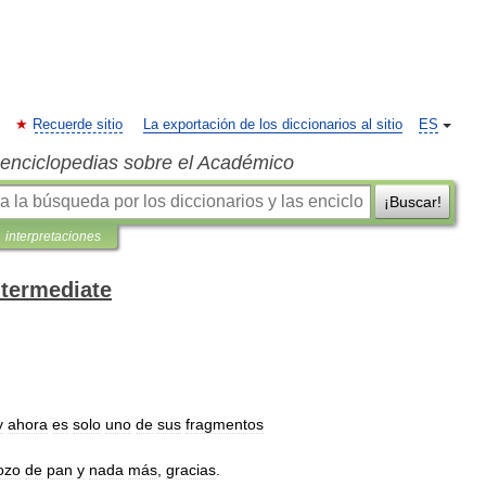
Recuerde sitio
La exportación de los diccionarios al sitio
ES
s enciclopedias sobre el Académico
¡Buscar!
interpretaciones
ntermediate
y
ahora
es
solo
uno
de
sus
fragmentos
ozo
de
pan
y
nada
más
,
gracias
.