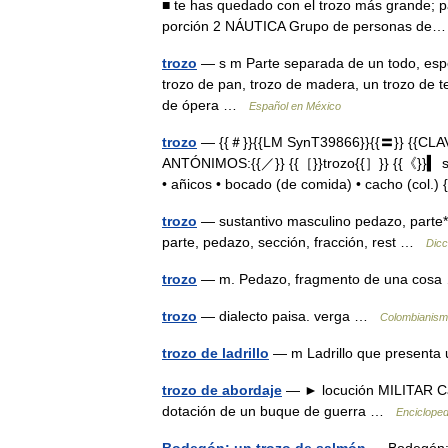
■ te has quedado con el trozo más grande; p
porción 2 NÁUTICA Grupo de personas d
trozo
— s m Parte separada de un todo, espe
trozo de pan, trozo de madera, un trozo de te
de ópera …
Español en México
trozo
— {{＃}}{{LM SynT39866}}{{〓}} {{CLA
ANTÓNIMOS:{{／}} {{［}}trozo{{］}} {{《}}▍ s.m.
• añicos • bocado (de comida) • cacho (co
trozo
— sustantivo masculino pedazo, parte*, 
parte, pedazo, sección, fracción, rest …
Dicc
trozo
— m. Pedazo, fragmento de una co
trozo
— dialecto paisa. verga …
Colombianis
trozo de ladrillo
— m Ladrillo que presenta
trozo de abordaje
— ► locución MILITAR Cad
dotación de un buque de guerra …
Encicloped