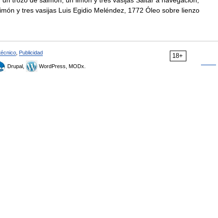
n trozo de salmón, un limón y tres vasijas Saltar a navegación,
món y tres vasijas Luis Egidio Meléndez, 1772 Óleo sobre lienzo
técnico
,
Publicidad
18+
Drupal,
WordPress, MODx.