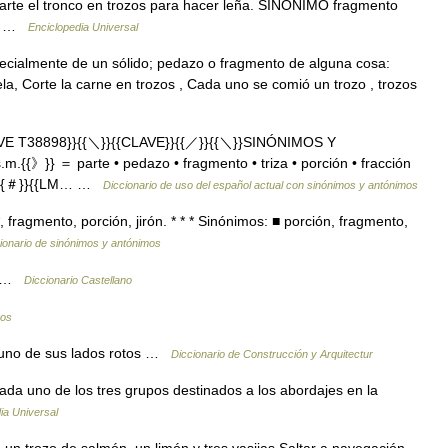
arte el tronco en trozos para hacer leña. SINÓNIMO fragmento
e… …
Enciclopedia Universal
cialmente de un sólido; pedazo o fragmento de alguna cosa:
la, Corte la carne en trozos , Cada uno se comió un trozo , trozos
VE T38898}}{{＼}}{{CLAVE}}{{／}}{{＼}}SINÓNIMOS Y
{{》}} ＝ parte • pedazo • fragmento • triza • porción • fracción
l.) {{＃}}{{LM… …
Diccionario de uso del español actual con sinónimos y antónimos
fragmento, porción, jirón. * * * Sinónimos: ■ porción, fragmento,
ionario de sinónimos y antónimos
sa …
Diccionario Castellano
mos
 uno de sus lados rotos …
Diccionario de Construcción y Arquitectur
a uno de los tres grupos destinados a los abordajes en la
ia Universal