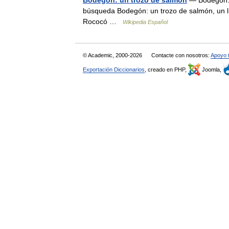
Bodegón: un trozo de salmón
— Bodegón: u
búsqueda Bodegón: un trozo de salmón, un li
Rococó …
Wikipedia Español
© Academic, 2000-2026
Contacte con nosotros:
Apoyo 
Exportación Diccionarios
, creado en PHP,
Joomla,