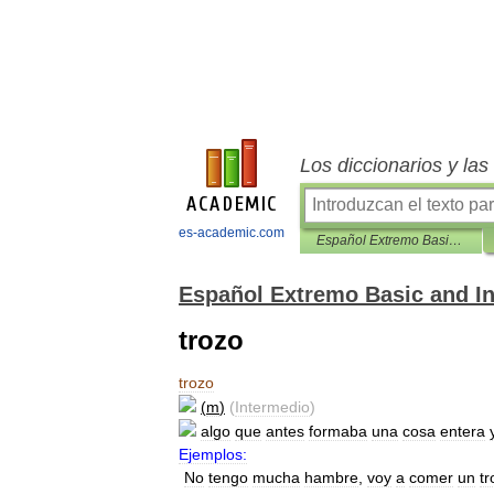
Los diccionarios y la
es-academic.com
Español Extremo Basic and Intermediate
Español Extremo Basic and I
trozo
trozo
(
m
)
(
Intermedio
)
algo
que
antes
formaba
una
cosa
entera
Ejemplos:
No
tengo
mucha
hambre
,
voy
a
comer
un
tr