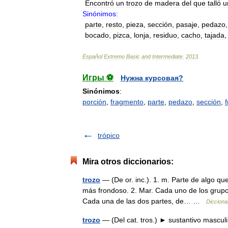
Encontró
un
trozo
de
madera
del
que
talló
u
Sinónimos:
parte
,
resto
,
pieza
,
sección
,
pasaje
,
pedazo
bocado
,
pizca
,
lonja
,
residuo
,
cacho
,
tajada
Español
Extremo
Basic
and
Intermediate
.
2013
.
Игры ⚽
Нужна курсовая?
Sinónimos
:
porción
,
fragmento
,
parte
,
pedazo
,
sección
,
trópico
Mira otros diccionarios:
trozo
— (De or. inc.). 1. m. Parte de algo qu
más frondoso. 2. Mar. Cada uno de los grupos
Cada una de las dos partes, de… …
Dicciona
trozo
— (Del cat. tros.) ► sustantivo mascul